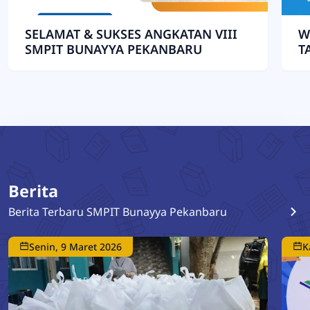
SELAMAT & SUKSES ANGKATAN VIII
W
SMPIT BUNAYYA PEKANBARU
T
Berita
Berita Terbaru SMPIT Bunayya Pekanbaru
Senin, 9 Maret 2026
K