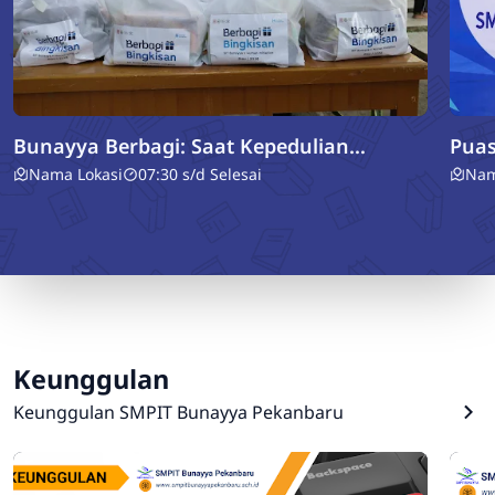
Bunayya Berbagi: Saat Kepedulian
Puas
Mengetuk Pintu Tetangga
Lap
Nama Lokasi
07:30 s/d Selesai
Nam
Keunggulan
Keunggulan SMPIT Bunayya Pekanbaru