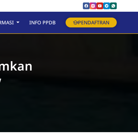
RMASI
INFO PPDB
PENDAFTRAN
amkan
w