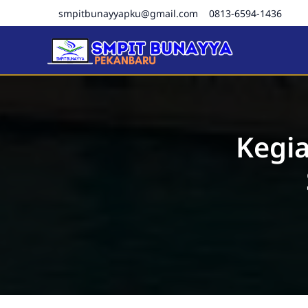
smpitbunayyapku@gmail.com
0813-6594-1436
SMPIT Bunayya Pekanba
Kegi