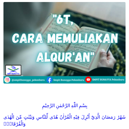
بِسْمِ اللّٰهِ الرَّحْمٰنِ الرَّحِيْمِ
شَهْرُ رَمَضَانَ الَّذِيْٓ اُنْزِلَ فِيْهِ الْقُرْاٰنُ هُدًى لِّلنَّاسِ وَبَيِّنٰتٍ مِّنَ الْهُدٰى
وَالْفُرْقَانِۚ