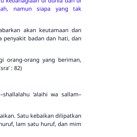
u kebahagiaan di dunia dan di
lah, namun siapa yang tak
gabarkan akan keutamaan dan
 penyakit badan dan hati, dan
gi orang-orang yang beriman,
a’ : 82)
–shallalahu ‘alaihi wa sallam–
aikan. Satu kebaikan dilipatkan
huruf, lam satu huruf, dan mim