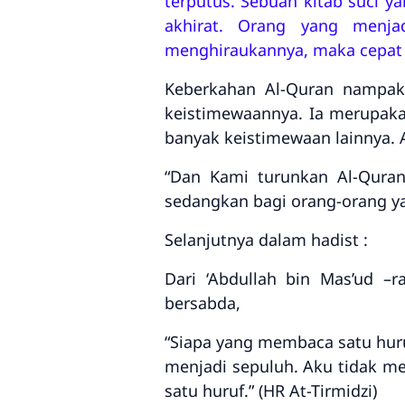
terputus. Sebuah kitab suci 
akhirat. Orang yang menj
menghiraukannya, maka cepat 
Keberkahan Al-Quran nampak
keistimewaannya. Ia merupaka
banyak keistimewaan lainnya. A
“
Dan Kami turunkan Al-Quran
sedangkan bagi orang-orang ya
Selanjutnya dalam hadist :
Dari ‘Abdullah bin Mas’ud –ra
bersabda,
“Siapa yang membaca satu huruf
menjadi sepuluh. Aku tidak me
satu huruf.” (HR At-Tirmidzi)