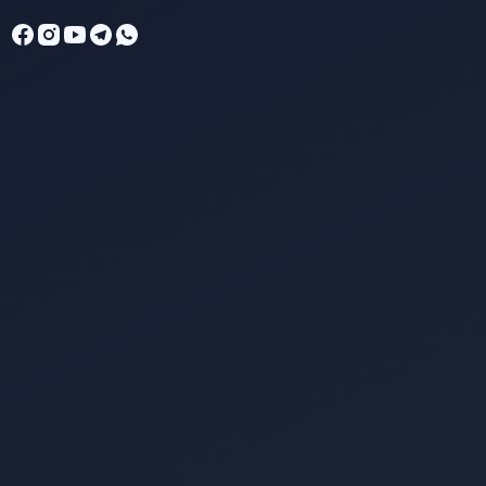
SMPIT Bunayya Pekanbaru
Online