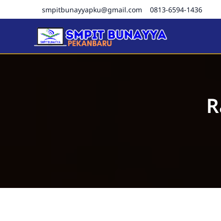
smpitbunayyapku@gmail.com
0813-6594-1436
SMPIT Bunayya Pekanba
R