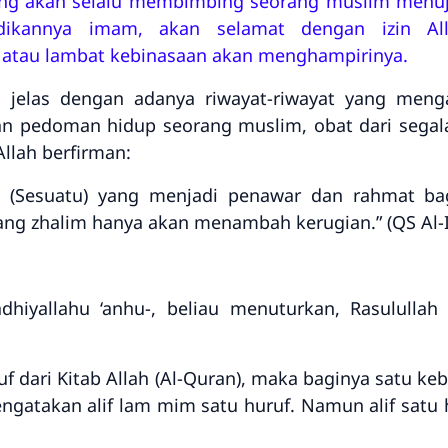
yang akan selalu membimbing seorang muslim menuj
adikannya imam, akan selamat dengan izin Al
atau lambat kebinasaan akan menghampirinya.
 jelas dengan adanya riwayat-riwayat yang men
n pedoman hidup seorang muslim, obat dari segala
llah berfirman:
 (Sesuatu) yang menjadi penawar dan rahmat ba
ng zhalim hanya akan menambah kerugian.” (QS Al-Isr
dhiyallahu ‘anhu-, beliau menuturkan, Rasulullah 
 dari Kitab Allah (Al-Quran), maka baginya satu keb
ngatakan alif lam mim satu huruf. Namun alif satu 