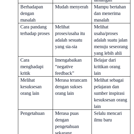
Berhadapan
Mudah menyerah
Mampu bertahan
dengan
dan menerima
masalah
masalah
Cara pandang
Melihat
Melihat
terhadap proses
proses/usaha itu
usaha/proses
adalah sesuatu
adalah suatu jalan
yang sia-sia
menuju seseorang
yang lebih ahli
Cara
Imengabaikan
Belajar dari
menghadapi
“negative
kritikan orang
kritik
feedback”
lain
Melihat
Merasa terancam
Melihat sebagai
kesuksesan
dengan sukses
pelajaran dan
orang lain
orang lain
sumber inspirasi
kesuksesan orang
lain
Pengetahuan
Merasa puas
Selalu mencari
dengan
ilmu baru
pengetahuan
sekarang