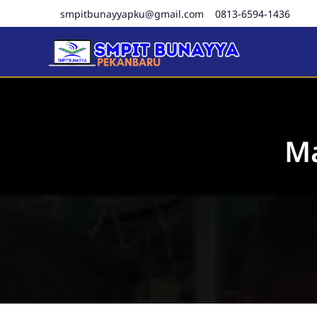
smpitbunayyapku@gmail.com
0813-6594-1436
SMPIT Bunayya Pekanba
Ma