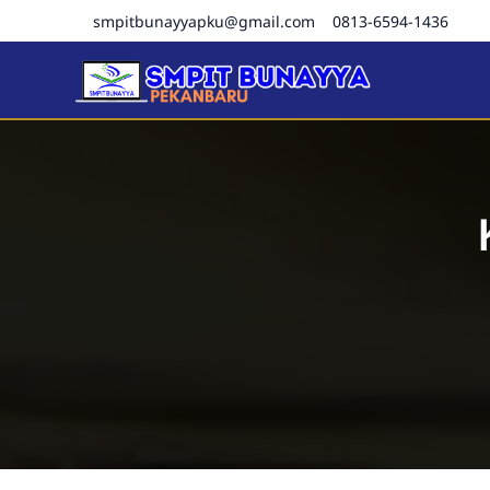
smpitbunayyapku@gmail.com
0813-6594-1436
SMPIT Bunayya Pekanba