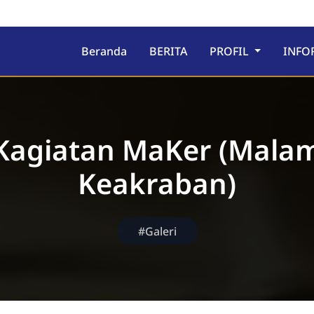
ru
Beranda
BERITA
PROFIL
INFO
Kagiatan MaKer (Mala
Keakraban)
#Galeri