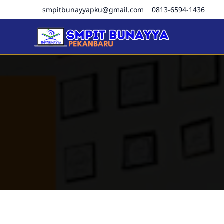
smpitbunayyapku@gmail.com
0813-6594-1436
SMPIT Bunayya Pekanba