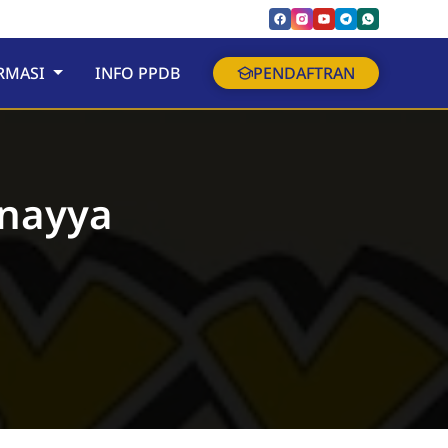
RMASI
INFO PPDB
PENDAFTRAN
unayya