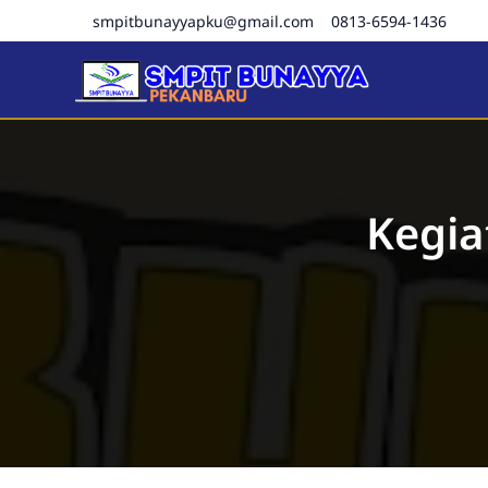
smpitbunayyapku@gmail.com
0813-6594-1436
SMPIT Bunayya Pekanba
Kegia