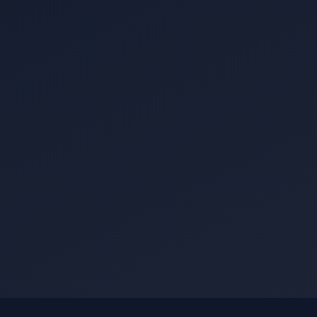
SMPIT Bunayya Pekanbaru
Online