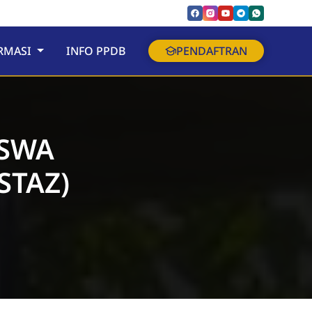
RMASI
INFO PPDB
PENDAFTRAN
ISWA
STAZ)