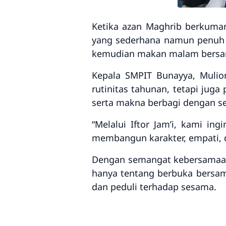
Ketika
azan Maghrib berkuma
yang sederhana namun penuh k
kemudian
makan malam bers
Kepala SMPIT Bunayya,
Mulion
rutinitas tahunan, tetapi juga
serta makna berbagi dengan 
“Melalui Iftor Jam’i, kami in
membangun karakter, empati, d
Dengan semangat kebersamaan d
hanya tentang berbuka bersam
dan peduli terhadap sesama
.