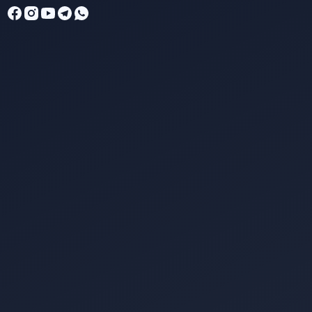
SMPIT Bunayya Pekanbaru
Online