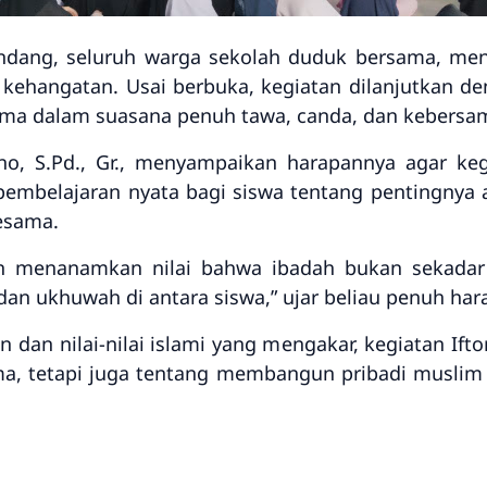
ndang
, seluruh warga sekolah duduk bersama, me
ehangatan. Usai berbuka, kegiatan dilanjutkan d
ama
dalam suasana penuh tawa, canda, dan kebersa
o, S.Pd., Gr.
, menyampaikan harapannya agar kegi
pembelajaran nyata bagi siswa tentang pentingnya 
sesama
.
gin menanamkan nilai bahwa ibadah bukan sekadar 
an ukhuwah di antara siswa,” ujar beliau penuh har
an nilai-nilai islami yang mengakar, kegiatan Ifto
a, tetapi juga tentang
membangun pribadi muslim ya