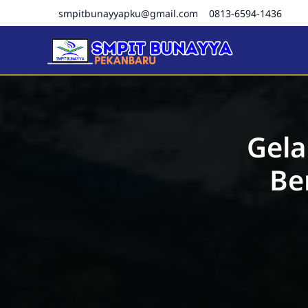
smpitbunayyapku@gmail.com
0813-6594-1436
SMPIT Bunayya Pekanba
Gela
Be