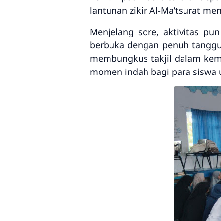
lantunan
zikir Al-Ma’tsurat
meng
Menjelang sore, aktivitas p
berbuka dengan penuh tanggun
membungkus
takjil
dalam
kem
momen indah bagi para siswa u