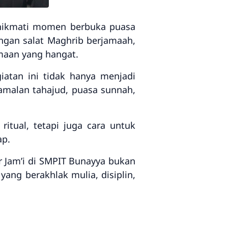
nikmati
momen berbuka puasa
engan
salat Maghrib berjamaah
,
maan yang hangat.
atan ini tidak hanya menjadi
amalan tahajud, puasa sunnah,
ritual, tetapi juga cara untuk
ap.
r Jam’i di SMPIT Bunayya bukan
ng berakhlak mulia, disiplin,