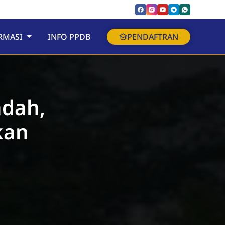
RMASI
INFO PPDB
PENDAFTRAN
adah,
kan