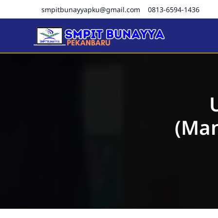
smpitbunayyapku@gmail.com
0813-6594-1436
SMPIT Bunayya Pekanba
(Ma