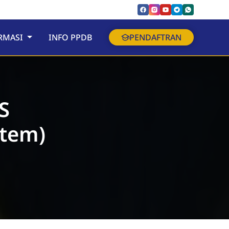
RMASI
INFO PPDB
PENDAFTRAN
S
tem)