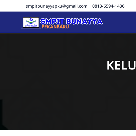
smpitbunayyapku@gmail.com
0813-6594-1436
SMPIT Bunayya Pekanba
KELU