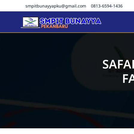
smpitbunayyapku@gmail.com
0813-6594-1436
SMPIT Bunayya Pekanba
SAFA
F