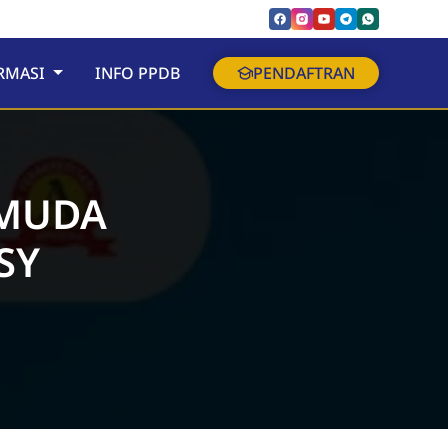
RMASI
INFO PPDB
PENDAFTRAN
 MUDA
SY