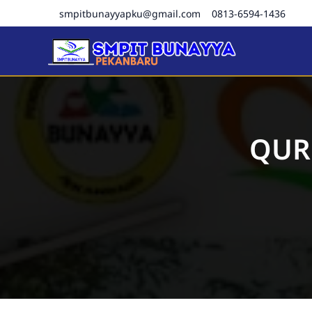
smpitbunayyapku@gmail.com
0813-6594-1436
SMPIT Bunayya Pekanba
QUR